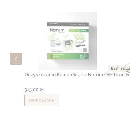
BESTSELL
Oczyszczanie Kompleks, 1 × Narum OFFToxic Fo
Cena
315,00 zł
DO KOSZYKA