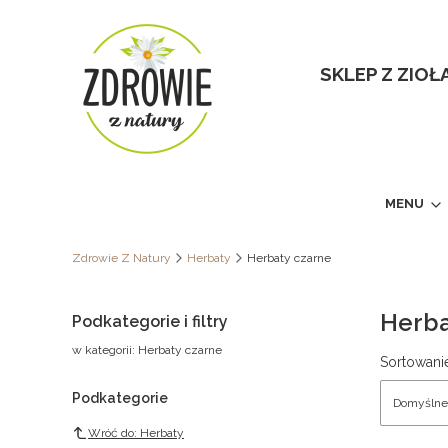
SKLEP Z ZIO
MENU
Zdrowie Z Natury
Herbaty
Herbaty czarne
Herba
Podkategorie i filtry
w kategorii: Herbaty czarne
Lista 
Sortowani
Podkategorie
Domyślne
Wróć do: Herbaty