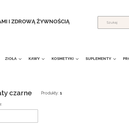
ŁAMI I ZDROWĄ ŻYWNOŚCIĄ
ZIOŁA
KAWY
KOSMETYKI
SUPLEMENTY
PR
ty czarne
Produkty:
1
produktów
e: