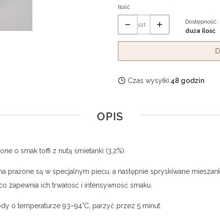
Ilość
Dostępność:
szt.
duża ilość
D
Czas wysyłki:
48 godzin
OPIS
e o smak toffi z nutą śmietanki (3,2%).
arna prażone są w specjalnym piecu, a następnie spryskiwane mieszan
 co zapewnia ich trwałość i intensywność smaku.
ody o temperaturze 93–94°C, parzyć przez 5 minut.