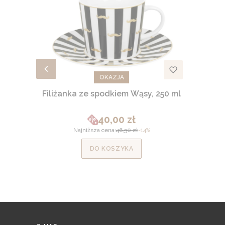
OKAZJA
Filiżanka ze spodkiem Wąsy, 250 ml
40,00 zł
Cena promocyjna
Najniższa cena:
46,50 zł
-14%
DO KOSZYKA