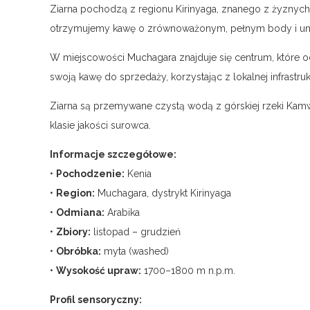
Ziarna pochodzą z regionu Kirinyaga, znanego z żyznych
otrzymujemy kawę o zrównoważonym, pełnym body i un
W miejscowości Muchagara znajduje się centrum, które od
swoją kawę do sprzedaży, korzystając z lokalnej infrastruk
Ziarna są przemywane czystą wodą z górskiej rzeki Kamwe
klasie jakości surowca.
Informacje szczegółowe:
•
Pochodzenie:
Kenia
•
Region:
Muchagara, dystrykt Kirinyaga
•
Odmiana:
Arabika
•
Zbiory:
listopad – grudzień
•
Obróbka:
myta (washed)
•
Wysokość upraw:
1700–1800 m n.p.m.
Profil sensoryczny: