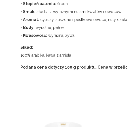
•
Stopień palenia:
średni
•
Smak:
słodki, z wyraźnymi nutami kwiatów i owoców
•
Aromat:
cytrusy, suszone i pestkowe owoce, nuty czeko
•
Body:
wyraźne, pełne
•
Kwasowość:
wyraźna, żywa
Skład:
100% arabika, kawa ziarnista
Podana cena dotyczy 100 g produktu. Cena w przelicz